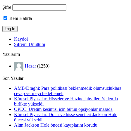
Şifre
Beni Hatırla
Kaydol
Şifremi Unuttum
Yazılarım
Hazar
(1259)
Son Yazılar
AMB/Draghi: Para politikası beklenmedik olumsuzluklara
cevap vermeyi hedeflemeli
Küresel Piyasalar: Hisseler ve Hazine tahvilleri Yellen’la
birlikte yükseldi
OPEC: Üretim kesintisi için bütün opsiyonlar masada
Küresel Piyasalar: Dolar ve hisse senetleri Jackson Hole
öncesi yükseldi
Altın Jackson Hole öncesi kayıplarını korudu