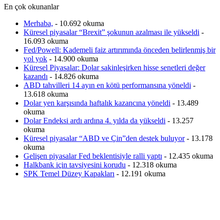
En çok okunanlar
Merhaba,
- 10.692 okuma
Küresel piyasalar “Brexit” şokunun azalması ile yükseldi
-
16.093 okuma
Fed/Powell: Kademeli faiz artırımında önceden belirlenmiş bir
yol yok
- 14.900 okuma
Küresel Piyasalar: Dolar sakinleşirken hisse senetleri değer
kazandı
- 14.826 okuma
ABD tahvilleri 14 ayın en kötü performansına yöneldi
-
13.618 okuma
Dolar yen karşısında haftalık kazancına yöneldi
- 13.489
okuma
Dolar Endeksi ardı ardına 4. yılda da yükseldi
- 13.257
okuma
Küresel piyasalar “ABD ve Çin”den destek buluyor
- 13.178
okuma
Gelişen piyasalar Fed beklentisiyle ralli yaptı
- 12.435 okuma
Halkbank için tavsiyesini korudu
- 12.318 okuma
SPK Temel Düzey Kapakları
- 12.191 okuma