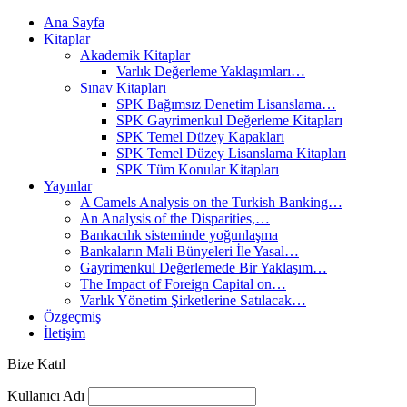
Ana Sayfa
Kitaplar
Akademik Kitaplar
Varlık Değerleme Yaklaşımları…
Sınav Kitapları
SPK Bağımsız Denetim Lisanslama…
SPK Gayrimenkul Değerleme Kitapları
SPK Temel Düzey Kapakları
SPK Temel Düzey Lisanslama Kitapları
SPK Tüm Konular Kitapları
Yayınlar
A Camels Analysis on the Turkish Banking…
An Analysis of the Disparities,…
Bankacılık sisteminde yoğunlaşma
Bankaların Mali Bünyeleri İle Yasal…
Gayrimenkul Değerlemede Bir Yaklaşım…
The Impact of Foreign Capital on…
Varlık Yönetim Şirketlerine Satılacak…
Özgeçmiş
İletişim
Bize Katıl
Kullanıcı Adı