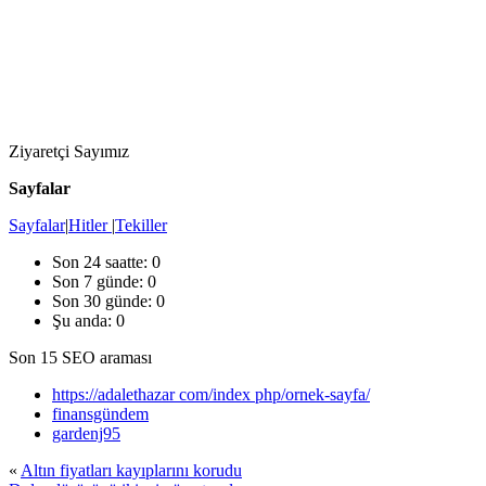
Ziyaretçi Sayımız
Sayfalar
Sayfalar
|
Hitler
|
Tekiller
Son 24 saatte:
0
Son 7 günde:
0
Son 30 günde:
0
Şu anda: 0
Son 15 SEO araması
https://adalethazar com/index php/ornek-sayfa/
finansgündem
gardenj95
«
Altın fiyatları kayıplarını korudu