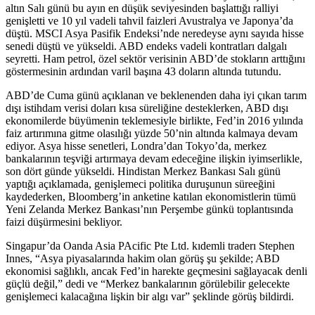
altın Salı günü bu ayın en düşük seviyesinden başlattığı ralliyi
genişletti ve 10 yıl vadeli tahvil faizleri Avustralya ve Japonya’da
düştü. MSCI Asya Pasifik Endeksi’nde neredeyse aynı sayıda hisse
senedi düştü ve yükseldi. ABD endeks vadeli kontratları dalgalı
seyretti. Ham petrol, özel sektör verisinin ABD’de stokların arttığını
göstermesinin ardından varil başına 43 doların altında tutundu.
ABD’de Cuma günü açıklanan ve beklenenden daha iyi çıkan tarım
dışı istihdam verisi doları kısa süreliğine desteklerken, ABD dışı
ekonomilerde büyümenin teklemesiyle birlikte, Fed’in 2016 yılında
faiz artırımına gitme olasılığı yüzde 50’nin altında kalmaya devam
ediyor. Asya hisse senetleri, Londra’dan Tokyo’da, merkez
bankalarının teşviği artırmaya devam edeceğine ilişkin iyimserlikle,
son dört günde yükseldi. Hindistan Merkez Bankası Salı günü
yaptığı açıklamada, genişlemeci politika duruşunun süreeğini
kaydederken, Bloomberg’in anketine katılan ekonomistlerin tümü
Yeni Zelanda Merkez Bankası’nın Perşembe günkü toplantısında
faizi düşürmesini bekliyor.
Singapur’da Oanda Asia PAcific Pte Ltd. kıdemli traderı Stephen
Innes, “Asya piyasalarında hakim olan görüş şu şekilde; ABD
ekonomisi sağlıklı, ancak Fed’in harekte geçmesini sağlayacak denli
güçlü değil,” dedi ve “Merkez bankalarının görülebilir gelecekte
genişlemeci kalacağına lişkin bir algı var” şeklinde görüş bildirdi.