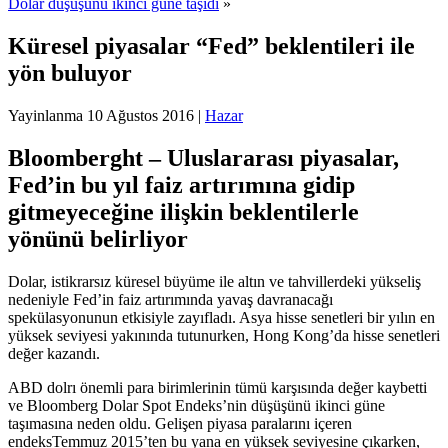
Dolar düşüşünü ikinci güne taşıdı
»
Küresel piyasalar “Fed” beklentileri ile
yön buluyor
Yayinlanma
10 Ağustos 2016
|
Hazar
Bloomberght – Uluslararası piyasalar,
Fed’in bu yıl faiz artırımına gidip
gitmeyeceğine ilişkin beklentilerle
yönünü belirliyor
Dolar, istikrarsız küresel büyüme ile altın ve tahvillerdeki yükseliş
nedeniyle Fed’in faiz artırımında yavaş davranacağı
spekülasyonunun etkisiyle zayıfladı. Asya hisse senetleri bir yılın en
yüksek seviyesi yakınında tutunurken, Hong Kong’da hisse senetleri
değer kazandı.
ABD dolrı önemli para birimlerinin tümü karşısında değer kaybetti
ve Bloomberg Dolar Spot Endeks’nin düşüşünü ikinci güne
taşımasına neden oldu. Gelişen piyasa paralarını içeren
endeksTemmuz 2015’ten bu yana en yüksek seviyesine çıkarken,