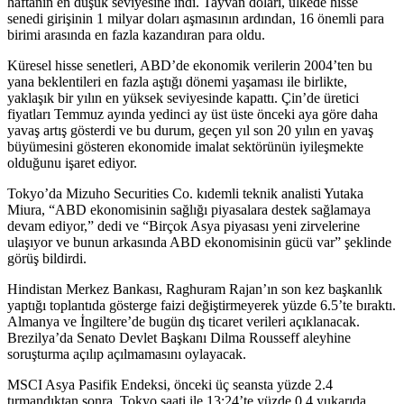
haftanın en düşük seviyesine indi. Tayvan doları, ülkede hisse
senedi girişinin 1 milyar doları aşmasının ardından, 16 önemli para
birimi arasında en fazla kazandıran para oldu.
Küresel hisse senetleri, ABD’de ekonomik verilerin 2004’ten bu
yana beklentileri en fazla aştığı dönemi yaşaması ile birlikte,
yaklaşık bir yılın en yüksek seviyesinde kapattı. Çin’de üretici
fiyatları Temmuz ayında yedinci ay üst üste önceki aya göre daha
yavaş artış gösterdi ve bu durum, geçen yıl son 20 yılın en yavaş
büyümesini gösteren ekonomide imalat sektörünün iyileşmekte
olduğunu işaret ediyor.
Tokyo’da Mizuho Securities Co. kıdemli teknik analisti Yutaka
Miura, “ABD ekonomisinin sağlığı piyasalara destek sağlamaya
devam ediyor,” dedi ve “Birçok Asya piyasası yeni zirvelerine
ulaşıyor ve bunun arkasında ABD ekonomisinin gücü var” şeklinde
görüş bildirdi.
Hindistan Merkez Bankası, Raghuram Rajan’ın son kez başkanlık
yaptığı toplantıda gösterge faizi değiştirmeyerek yüzde 6.5’te bıraktı.
Almanya ve İngiltere’de bugün dış ticaret verileri açıklanacak.
Brezilya’da Senato Devlet Başkanı Dilma Rousseff aleyhine
soruşturma açılıp açılmamasını oylayacak.
MSCI Asya Pasifik Endeksi, önceki üç seansta yüzde 2.4
tırmandıktan sonra, Tokyo saati ile 13:24’te yüzde 0.4 yukarıda