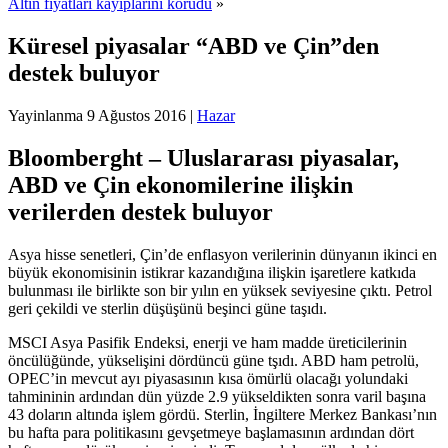
Altın fiyatları kayıplarını korudu
»
Küresel piyasalar “ABD ve Çin”den
destek buluyor
Yayinlanma
9 Ağustos 2016
|
Hazar
Bloomberght – Uluslararası piyasalar,
ABD ve Çin ekonomilerine ilişkin
verilerden destek buluyor
Asya hisse senetleri, Çin’de enflasyon verilerinin dünyanın ikinci en
büyük ekonomisinin istikrar kazandığına ilişkin işaretlere katkıda
bulunması ile birlikte son bir yılın en yüksek seviyesine çıktı. Petrol
geri çekildi ve sterlin düşüşünü beşinci güne taşıdı.
MSCI Asya Pasifik Endeksi, enerji ve ham madde üreticilerinin
öncülüğünde, yükselişini dördüncü güne tşıdı. ABD ham petrolü,
OPEC’in mevcut ayı piyasasının kısa ömürlü olacağı yolundaki
tahmininin ardından dün yüzde 2.9 yükseldikten sonra varil başına
43 doların altında işlem gördü. Sterlin, İngiltere Merkez Bankası’nın
bu hafta para politikasını gevşetmeye başlamasının ardından dört