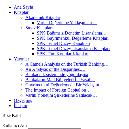
Ana Sayfa
Kitaplar
Akademik Kitaplar
Varlık Değerleme Yaklaşımları…
Sınav Kitapları
SPK Bağımsız Denetim Lisanslama…
SPK Gayrimenkul Değerleme Kitapları
SPK Temel Düzey Kapakları
SPK Temel Düzey Lisanslama Kitapları
SPK Tüm Konular Kitapları
Yayınlar
A Camels Analysis on the Turkish Banking…
An Analysis of the Disparities,…
Bankacılık sisteminde yoğunlaşma
Bankaların Mali Bünyeleri İle Yasal…
Gayrimenkul Değerlemede Bir Yaklaşım…
The Impact of Foreign Capital on…
Varlık Yönetim Şirketlerine Satılacak…
Özgeçmiş
İletişim
Bize Katıl
Kullanıcı Adı