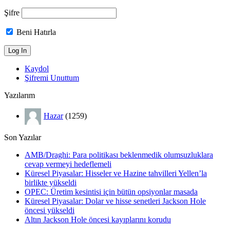
Şifre
Beni Hatırla
Kaydol
Şifremi Unuttum
Yazılarım
Hazar
(1259)
Son Yazılar
AMB/Draghi: Para politikası beklenmedik olumsuzluklara
cevap vermeyi hedeflemeli
Küresel Piyasalar: Hisseler ve Hazine tahvilleri Yellen’la
birlikte yükseldi
OPEC: Üretim kesintisi için bütün opsiyonlar masada
Küresel Piyasalar: Dolar ve hisse senetleri Jackson Hole
öncesi yükseldi
Altın Jackson Hole öncesi kayıplarını korudu