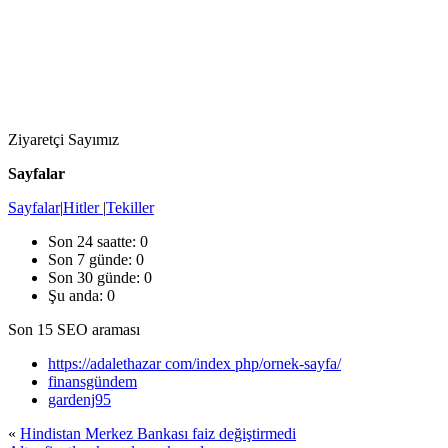
Ziyaretçi Sayımız
Sayfalar
Sayfalar
|
Hitler
|
Tekiller
Son 24 saatte:
0
Son 7 günde:
0
Son 30 günde:
0
Şu anda: 0
Son 15 SEO araması
https://adalethazar com/index php/ornek-sayfa/
finansgündem
gardenj95
«
Hindistan Merkez Bankası faiz değiştirmedi