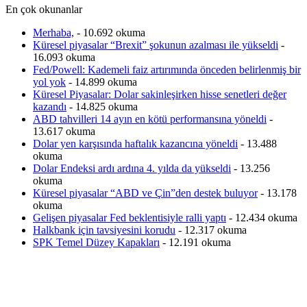
En çok okunanlar
Merhaba,
- 10.692 okuma
Küresel piyasalar “Brexit” şokunun azalması ile yükseldi
-
16.093 okuma
Fed/Powell: Kademeli faiz artırımında önceden belirlenmiş bir
yol yok
- 14.899 okuma
Küresel Piyasalar: Dolar sakinleşirken hisse senetleri değer
kazandı
- 14.825 okuma
ABD tahvilleri 14 ayın en kötü performansına yöneldi
-
13.617 okuma
Dolar yen karşısında haftalık kazancına yöneldi
- 13.488
okuma
Dolar Endeksi ardı ardına 4. yılda da yükseldi
- 13.256
okuma
Küresel piyasalar “ABD ve Çin”den destek buluyor
- 13.178
okuma
Gelişen piyasalar Fed beklentisiyle ralli yaptı
- 12.434 okuma
Halkbank için tavsiyesini korudu
- 12.317 okuma
SPK Temel Düzey Kapakları
- 12.191 okuma