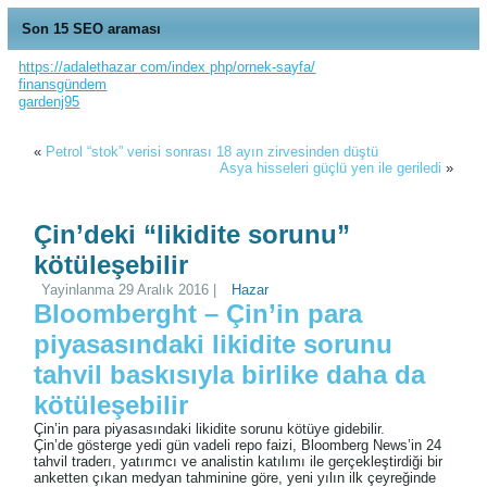
Son 15 SEO araması
https://adalethazar com/index php/ornek-sayfa/
SPK Bağımsız Denetim
SPK gayrı menkul
SPK gayrı menkul
k10
k05
k09
SPK Temel Düzey Lisanslama12
SPK Temel Düzey Lisanslama5
finansgündem
Lisanslama Kitapları5
dergerleme2
dergerleme4
gardenj95
«
Petrol “stok” verisi sonrası 18 ayın zirvesinden düştü
Asya hisseleri güçlü yen ile geriledi
»
Çin’deki “likidite sorunu”
kötüleşebilir
Yayinlanma
29 Aralık 2016
|
Hazar
Bloomberght – Çin’in para
piyasasındaki likidite sorunu
tahvil baskısıyla birlike daha da
kötüleşebilir
Çin’in para piyasasındaki likidite sorunu kötüye gidebilir.
Çin’de gösterge yedi gün vadeli repo faizi, Bloomberg News’in 24
tahvil traderı, yatırımcı ve analistin katılımı ile gerçekleştirdiği bir
anketten çıkan medyan tahminine göre, yeni yılın ilk çeyreğinde