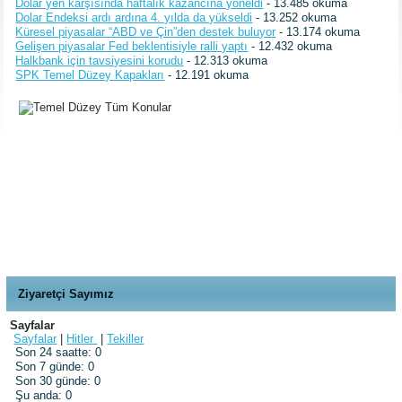
Dolar yen karşısında haftalık kazancına yöneldi
- 13.485 okuma
Dolar Endeksi ardı ardına 4. yılda da yükseldi
- 13.252 okuma
Küresel piyasalar “ABD ve Çin”den destek buluyor
- 13.174 okuma
Gelişen piyasalar Fed beklentisiyle ralli yaptı
- 12.432 okuma
Halkbank için tavsiyesini korudu
- 12.313 okuma
SPK Temel Düzey Kapakları
- 12.191 okuma
Temel Düzey Tüm Konular
Ziyaretçi Sayımız
Sayfalar
Sayfalar
|
Hitler
|
Tekiller
Son 24 saatte:
0
Son 7 günde:
0
Son 30 günde:
0
Şu anda: 0