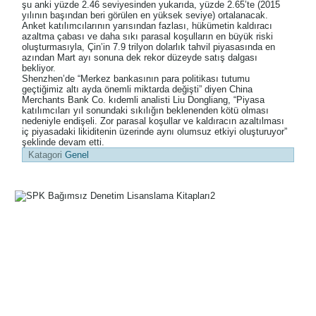
şu anki yüzde 2.46 seviyesinden yukarıda, yüzde 2.65’te (2015
yılının başından beri görülen en yüksek seviye) ortalanacak.
Anket katılımcılarının yarısından fazlası, hükümetin kaldıracı
azaltma çabası ve daha sıkı parasal koşulların en büyük riski
oluşturmasıyla, Çin’in 7.9 trilyon dolarlık tahvil piyasasında en
azından Mart ayı sonuna dek rekor düzeyde satış dalgası
bekliyor.
Shenzhen’de “Merkez bankasının para politikası tutumu
geçtiğimiz altı ayda önemli miktarda değişti” diyen China
Merchants Bank Co. kıdemli analisti Liu Dongliang, “Piyasa
katılımcıları yıl sonundaki sıkılığın beklenenden kötü olması
nedeniyle endişeli. Zor parasal koşullar ve kaldıracın azaltılması
iç piyasadaki likiditenin üzerinde aynı olumsuz etkiyi oluşturuyor”
şeklinde devam etti.
Katagori
Genel