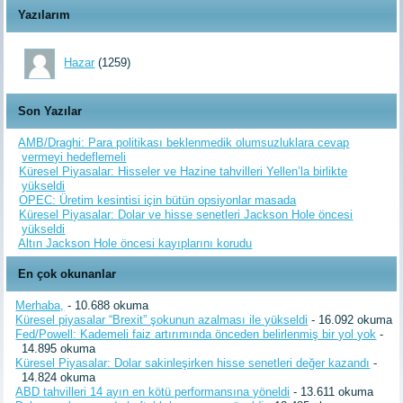
Yazılarım
Hazar
(1259)
Son Yazılar
AMB/Draghi: Para politikası beklenmedik olumsuzluklara cevap
vermeyi hedeflemeli
Küresel Piyasalar: Hisseler ve Hazine tahvilleri Yellen’la birlikte
yükseldi
OPEC: Üretim kesintisi için bütün opsiyonlar masada
Küresel Piyasalar: Dolar ve hisse senetleri Jackson Hole öncesi
yükseldi
Altın Jackson Hole öncesi kayıplarını korudu
En çok okunanlar
Merhaba,
- 10.688 okuma
Küresel piyasalar “Brexit” şokunun azalması ile yükseldi
- 16.092 okuma
Fed/Powell: Kademeli faiz artırımında önceden belirlenmiş bir yol yok
-
14.895 okuma
Küresel Piyasalar: Dolar sakinleşirken hisse senetleri değer kazandı
-
14.824 okuma
ABD tahvilleri 14 ayın en kötü performansına yöneldi
- 13.611 okuma