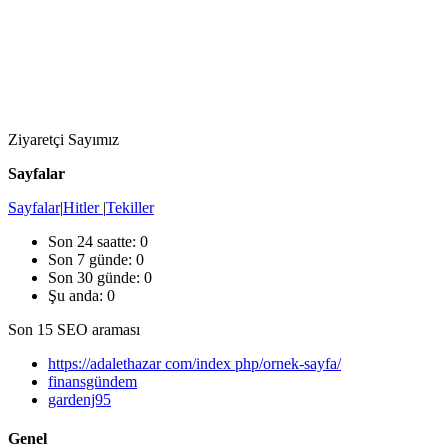
Ziyaretçi Sayımız
Sayfalar
Sayfalar
|
Hitler
|
Tekiller
Son 24 saatte:
0
Son 7 günde:
0
Son 30 günde:
0
Şu anda: 0
Son 15 SEO araması
https://adalethazar com/index php/ornek-sayfa/
finansgündem
gardenj95
Genel