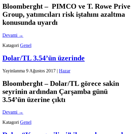
Bloomberght – PIMCO ve T. Rowe Prive
Group, yatımcıları risk iştahını azaltma
konusunda uyardı
Devami
→
Katagori
Genel
Dolar/TL 3.54’ün üzerinde
Yayinlanma
9 Ağustos 2017
|
Hazar
Bloomberght – Dolar/TL görece sakin
seyrinin ardından Çarşamba günü
3.54’ün üzerine çıktı
Devami
→
Katagori
Genel