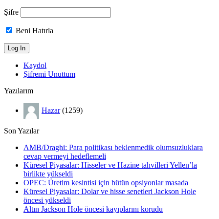
Şifre
Beni Hatırla
Kaydol
Şifremi Unuttum
Yazılarım
Hazar
(1259)
Son Yazılar
AMB/Draghi: Para politikası beklenmedik olumsuzluklara
cevap vermeyi hedeflemeli
Küresel Piyasalar: Hisseler ve Hazine tahvilleri Yellen’la
birlikte yükseldi
OPEC: Üretim kesintisi için bütün opsiyonlar masada
Küresel Piyasalar: Dolar ve hisse senetleri Jackson Hole
öncesi yükseldi
Altın Jackson Hole öncesi kayıplarını korudu