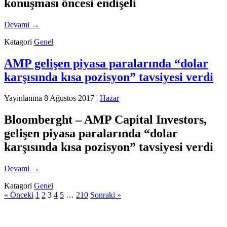
konuşması öncesi endişeli
Devami
→
Katagori
Genel
AMP gelişen piyasa paralarında “dolar
karşısında kısa pozisyon” tavsiyesi verdi
Yayinlanma
8 Ağustos 2017
|
Hazar
Bloomberght – AMP Capital Investors,
gelişen piyasa paralarında “dolar
karşısında kısa pozisyon” tavsiyesi verdi
Devami
→
Katagori
Genel
« Önceki
1
2
3
4
5
…
210
Sonraki »