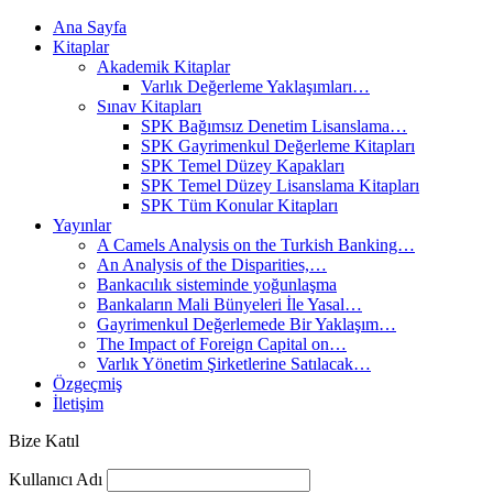
Ana Sayfa
Kitaplar
Akademik Kitaplar
Varlık Değerleme Yaklaşımları…
Sınav Kitapları
SPK Bağımsız Denetim Lisanslama…
SPK Gayrimenkul Değerleme Kitapları
SPK Temel Düzey Kapakları
SPK Temel Düzey Lisanslama Kitapları
SPK Tüm Konular Kitapları
Yayınlar
A Camels Analysis on the Turkish Banking…
An Analysis of the Disparities,…
Bankacılık sisteminde yoğunlaşma
Bankaların Mali Bünyeleri İle Yasal…
Gayrimenkul Değerlemede Bir Yaklaşım…
The Impact of Foreign Capital on…
Varlık Yönetim Şirketlerine Satılacak…
Özgeçmiş
İletişim
Bize Katıl
Kullanıcı Adı