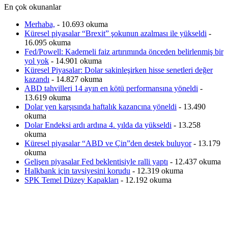
En çok okunanlar
Merhaba,
- 10.693 okuma
Küresel piyasalar “Brexit” şokunun azalması ile yükseldi
-
16.095 okuma
Fed/Powell: Kademeli faiz artırımında önceden belirlenmiş bir
yol yok
- 14.901 okuma
Küresel Piyasalar: Dolar sakinleşirken hisse senetleri değer
kazandı
- 14.827 okuma
ABD tahvilleri 14 ayın en kötü performansına yöneldi
-
13.619 okuma
Dolar yen karşısında haftalık kazancına yöneldi
- 13.490
okuma
Dolar Endeksi ardı ardına 4. yılda da yükseldi
- 13.258
okuma
Küresel piyasalar “ABD ve Çin”den destek buluyor
- 13.179
okuma
Gelişen piyasalar Fed beklentisiyle ralli yaptı
- 12.437 okuma
Halkbank için tavsiyesini korudu
- 12.319 okuma
SPK Temel Düzey Kapakları
- 12.192 okuma