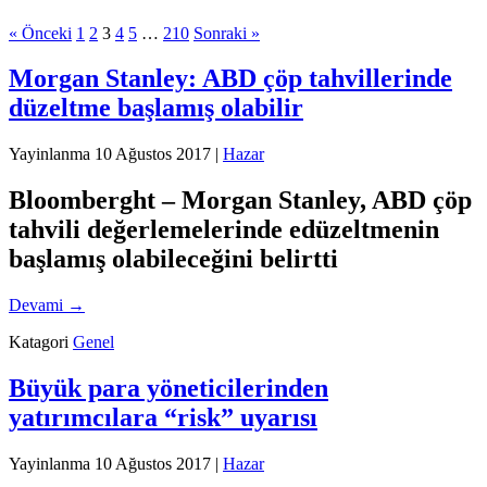
« Önceki
1
2
3
4
5
…
210
Sonraki »
Morgan Stanley: ABD çöp tahvillerinde
düzeltme başlamış olabilir
Yayinlanma
10 Ağustos 2017
|
Hazar
Bloomberght – Morgan Stanley, ABD çöp
tahvili değerlemelerinde edüzeltmenin
başlamış olabileceğini belirtti
Devami
→
Katagori
Genel
Büyük para yöneticilerinden
yatırımcılara “risk” uyarısı
Yayinlanma
10 Ağustos 2017
|
Hazar